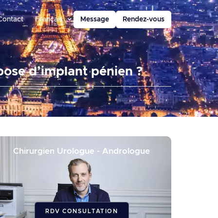
Contact
Français
Message
Rendez-vous
pose d’implant pénien ?
Chirurgien Urologue - Andrologue
RDV CONSULTATION