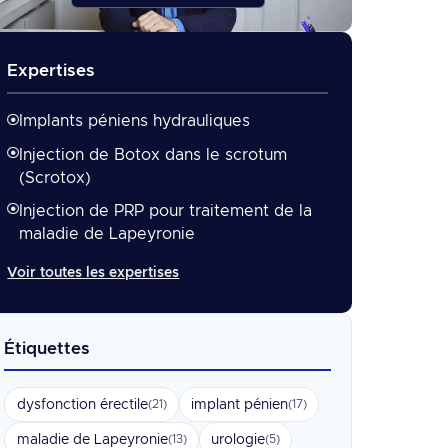
Expertises
Implants péniens hydrauliques
Injection de Botox dans le scrotum
(Scrotox)
Injection de PRP pour traitement de la
maladie de Lapeyronie
Voir toutes les expertises
Étiquettes
dysfonction érectile
implant pénien
(21)
(17)
maladie de Lapeyronie
urologie
(13)
(5)