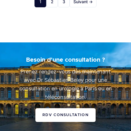
1
2
3
Suivant →
souffrent de dysfonction érectile […]
Besoin d'une consultation ?
Prenez rendez-vous dès maintenant
avec Dr Sébastien Beley pour une
consultation en urologie à Paris ou en
téléconsultation.
RDV CONSULTATION