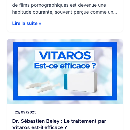
de films pornographiques est devenue une
habitude courante, souvent perçue comme une
simple distraction ou un moyen d’exploration
Lire la suite »
sexuelle. Pourtant, cette pratique soulève des
questions importantes concernant ses effets
potentiels sur la santé sexuelle masculine,
notamment la qualité des érections. En tant que
chirurgien urologue et andrologue, j’ai
régulièrement […]
22/09/2025
Dr. Sébastien Beley : Le traitement par
Vitaros est-il efficace ?