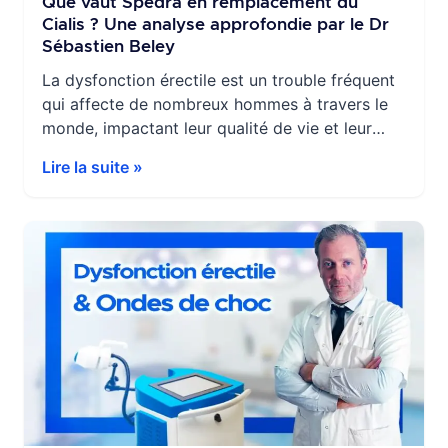
Que vaut Spedra en remplacement du
Cialis ? Une analyse approfondie par le Dr
Sébastien Beley
La dysfonction érectile est un trouble fréquent
qui affecte de nombreux hommes à travers le
monde, impactant leur qualité de vie et leur
bien-être psychologique. Face à cette
Lire la suite »
problématique, plusieurs traitements
médicamenteux ont vu le jour, parmi lesquels
les inhibiteurs de la phosphodiestérase de type
5 (PDE5), tels que le Viagra, le Cialis et le […]