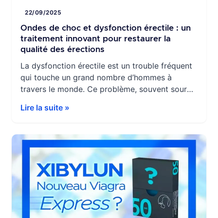
22/09/2025
Ondes de choc et dysfonction érectile : un
traitement innovant pour restaurer la
qualité des érections
La dysfonction érectile est un trouble fréquent
qui touche un grand nombre d’hommes à
travers le monde. Ce problème, souvent source
de stress et de souffrance, est parfois difficile
Lire la suite »
à traiter efficacement. Heureusement, la
médecine évolue et propose aujourd’hui des
solutions innovantes pour améliorer la qualité
des érections. Parmi ces avancées, le
traitement par ondes […]