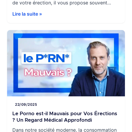
de votre érection, il vous propose souvent
parmi plusieurs options disponibles sur le
Lire la suite »
marché : Viagra ou Cialis, Levitra, ou encore
Spedra. Mais comment choisir entre ces
différentes molécules ? Quelles sont leurs
différences en termes d’efficacité, de durée
d’action, […]
22/09/2025
Le Porno est-il Mauvais pour Vos Érections
? Un Regard Médical Approfondi
Dans notre société moderne, la consommation