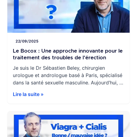
22/09/2025
Le Bocox : Une approche innovante pour le
traitement des troubles de l’érection
Je suis le Dr Sébastien Beley, chirurgien
urologue et andrologue basé à Paris, spécialisé
dans la santé sexuelle masculine. Aujourd’hui, je
souhaite vous parler d’un traitement émergent
Lire la suite »
qui suscite beaucoup d’intérêt, notamment aux
États-Unis, et commence à faire parler de lui en
Europe : le Bocox. Il s’agit d’une nouvelle
approche thérapeutique combinant deux
techniques […]