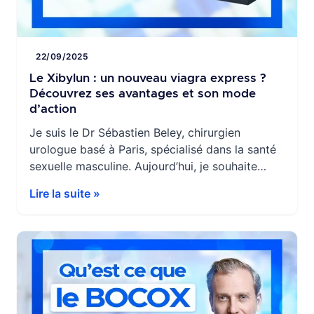
22/09/2025
Le Xibylun : un nouveau viagra express ?
Découvrez ses avantages et son mode
d’action
Je suis le Dr Sébastien Beley, chirurgien
urologue basé à Paris, spécialisé dans la santé
sexuelle masculine. Aujourd’hui, je souhaite
vous parler d’une nouveauté intéressante dans
Lire la suite »
le traitement de la dysfonction érectile : le
Xibylun, une forme innovante de sildenafil, plus
communément connue sous le nom de viagra.
Contrairement aux formes traditionnelles de ce
médicament, […]