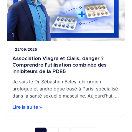
22/09/2025
Association Viagra et Cialis, danger ?
Comprendre l’utilisation combinée des
inhibiteurs de la PDE5
Je suis le Dr Sébastien Beley, chirurgien
urologue et andrologue basé à Paris, spécialisé
dans la santé sexuelle masculine. Aujourd’hui, je
souhaite aborder une question fréquente chez
Lire la suite »
mes patients : peut-on associer le Viagra
(sildénafil) avec le Cialis (tadalafil) en toute
sécurité ? Cette interrogation est
particulièrement pertinente pour ceux qui