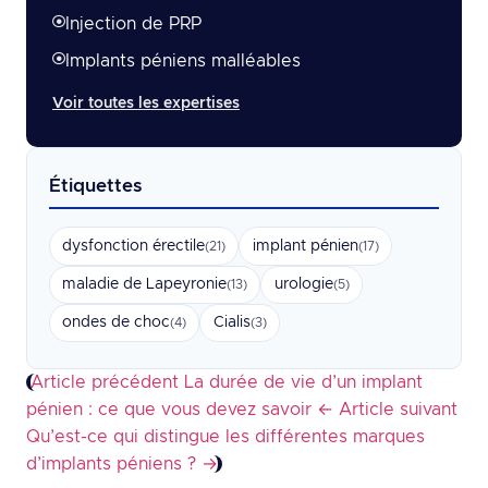
Injection de PRP
Implants péniens malléables
Voir toutes les expertises
Étiquettes
dysfonction érectile
implant pénien
(21)
(17)
maladie de Lapeyronie
urologie
(13)
(5)
ondes de choc
Cialis
(4)
(3)
Article précédent
La durée de vie d’un implant
pénien : ce que vous devez savoir
←
Article suivant
Qu’est-ce qui distingue les différentes marques
d’implants péniens ?
→