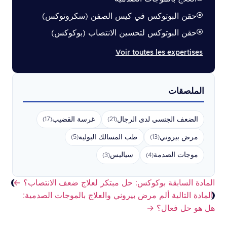
حقن البوتوكس في كيس الصفن (سكروتوكس)
حقن البوتوكس لتحسين الانتصاب (بوكوكس)
Voir toutes les expertises
الملصقات
الضعف الجنسي لدى الرجال
غرسة القضيب
(17)
(21)
مرض بيروني
طب المسالك البولية
(5)
(13)
موجات الصدمة
سياليس
(3)
(4)
المادة السابقة
بوكوكس: حل مبتكر لعلاج ضعف الانتصاب؟
←
المادة التالية
ألم مرض بيروني والعلاج بالموجات الصدمية:
هل هو حل فعال؟
→