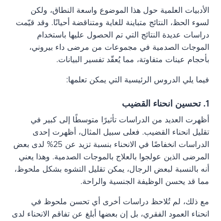
الأدبيات العلمية حول هذا الموضوع واسعة النطاق، ولكن
لسوء الحظ، النتائج متباينة للغاية ومتناقضة أحيانًا. وقد قيّمت
دراسات عديدة النتائج التي تم الحصول عليها باستخدام
الموجات الصدمية في مجموعات من مرضى داء بيروني،
بأحجام عينات متفاوتة، مما يُعقّد تفسير البيانات.
فيما يلي الدروس الرئيسية التي يمكن تعلمها:
1. تحسين انحناء القضيب
أظهرت العديد من الدراسات تأثيرًا متوسطًا إلى كبير في
تقليل انحناء القضيب. فعلى سبيل المثال، أظهرت إحدى
الدراسات انخفاضًا في الانحناء بنسبة تزيد عن 25% لدى بعض
المرضى الذين عولجوا بالعلاج بالموجات الصدمية. وهذا يعني
أنه بالنسبة لبعض الرجال، يمكن تقليل التشوه بشكل ملحوظ،
مما قد يحسن الوظيفة الجنسية والراحة.
مع ذلك، لم تُلاحظ دراسات أخرى أي تحسن ملحوظ في
انحناء العمود الفقري، بل إن بعضها أبلغ عن تفاقم الانحناء لدى