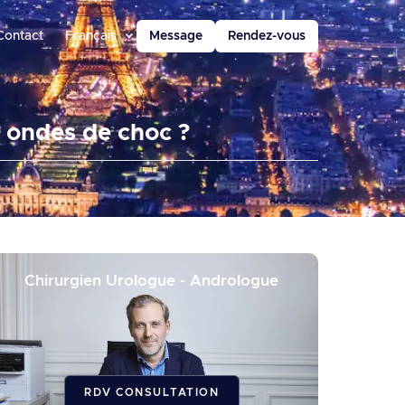
Contact
Français
Message
Rendez-vous
r ondes de choc ?
Chirurgien Urologue - Andrologue
RDV CONSULTATION