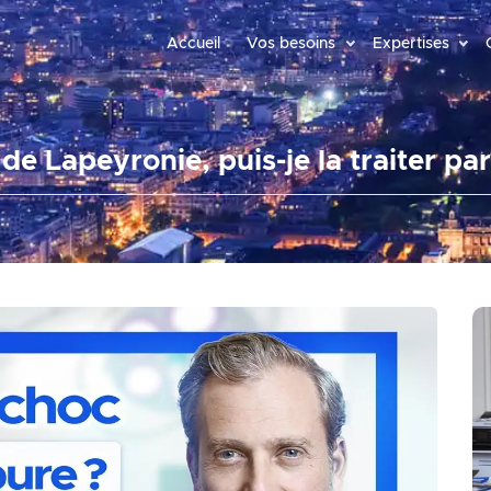
Accueil
Vos besoins
Expertises
 de Lapeyronie, puis-je la traiter pa