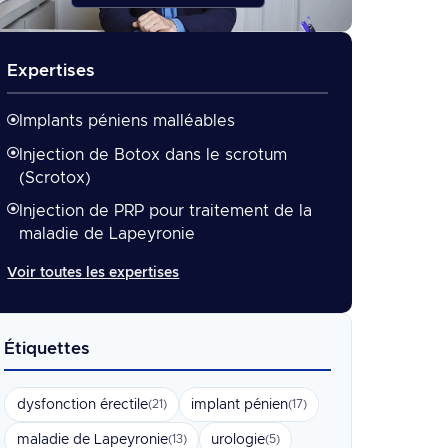
Expertises
Implants péniens malléables
Injection de Botox dans le scrotum
(Scrotox)
Injection de PRP pour traitement de la
maladie de Lapeyronie
Voir toutes les expertises
Étiquettes
dysfonction érectile
implant pénien
(21)
(17)
maladie de Lapeyronie
urologie
(13)
(5)