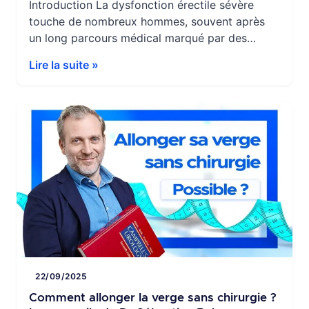
Introduction La dysfonction érectile sévère
touche de nombreux hommes, souvent après
un long parcours médical marqué par des
traitements progressivement moins efficaces.
Lire la suite »
Lorsque les comprimés, les injections ou les
dispositifs externes ne permettent plus
d’obtenir une érection suffisante, l’implant
pénien représente aujourd’hui la solution la plus
fiable et durable.Cette intervention est
pratiquée depuis plusieurs décennies […]
22/09/2025
Comment allonger la verge sans chirurgie ?