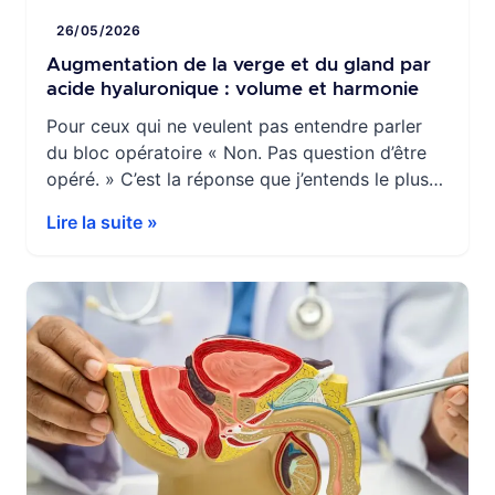
26/05/2026
Augmentation de la verge et du gland par
acide hyaluronique : volume et harmonie
Pour ceux qui ne veulent pas entendre parler
du bloc opératoire « Non. Pas question d’être
opéré. » C’est la réponse que j’entends le plus
souvent quand j’évoque une solution
Lire la suite »
chirurgicale. Et je la comprends.Pour beaucoup
d’hommes, le bloc opératoire, l’anesthésie, la
convalescence ou les risques associés
représentent une barrière importante — même
lorsque la […]