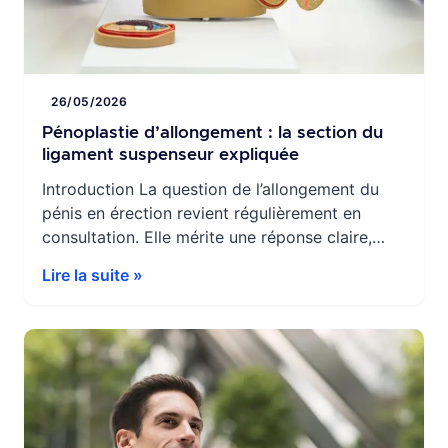
26/05/2026
Pénoplastie d’allongement : la section du
ligament suspenseur expliquée
Introduction La question de l’allongement du
pénis en érection revient régulièrement en
consultation. Elle mérite une réponse claire,
fondée sur les données médicales actuelles et
Lire la suite »
non sur des promesses commerciales.La réalité
est nuancée : certaines interventions existent,
mais elles exposent à des risques chirurgicaux
significatifs pour des résultats souvent limités.
D’autres approches, moins invasives, offrent
[…]