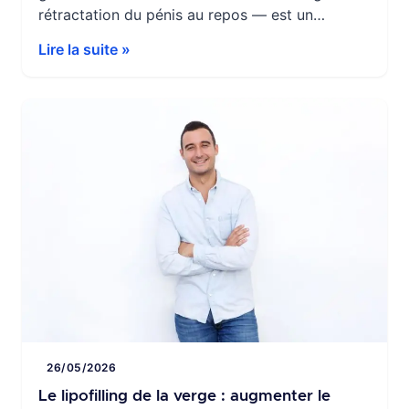
rétractation du pénis au repos — est un
phénomène fréquent… mais rarement abordé.
Lire la suite »
Et pourtant, il peut être une vraie source de
gêne au quotidien.Chez certains hommes, cette
rétractation est particulièrement marquée : en
situation de stress, de froid […]
26/05/2026
Le lipofilling de la verge : augmenter le