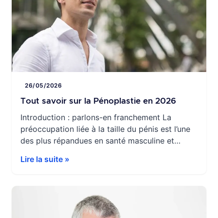
26/05/2026
Tout savoir sur la Pénoplastie en 2026
Introduction : parlons-en franchement La
préoccupation liée à la taille du pénis est l’une
des plus répandues en santé masculine et
pourtant, elle reste rarement abordée en
Lire la suite »
consultation. Elle a un impact réel sur la
confiance en soi, la vie intime et parfois les
relations.Aujourd’hui, la pénoplastie est une
option médicale encadrée, avec des techniques
[…]