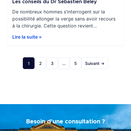
Les conseils du Dr Sébastien Beley
De nombreux hommes s’interrogent sur la
possibilité allonger la verge sans avoir recours
à la chirurgie. Cette question revient
fréquemment, que ce soit sur les réseaux
Lire la suite »
sociaux, les forums spécialisés ou même lors
des consultations médicales. Face à la
multitude d’informations parfois
contradictoires, il est essentiel de faire le point
1
2
3
…
5
Suivant →
sur ce qui est réellement […]
Besoin d'une consultation ?