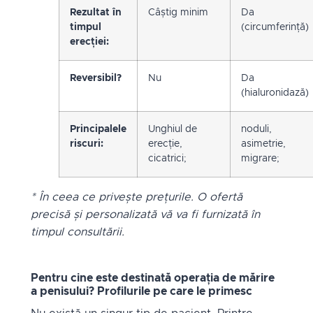
Rezultat în
Câștig minim
Da
timpul
(circumferință)
erecției:
Reversibil?
Nu
Da
(hialuronidază)
Principalele
Unghiul de
noduli,
riscuri:
erecție,
asimetrie,
cicatrici;
migrare;
* În ceea ce privește prețurile. O ofertă
precisă și personalizată vă va fi furnizată în
timpul consultării.
Pentru cine este destinată operația de mărire
a penisului? Profilurile pe care le primesc