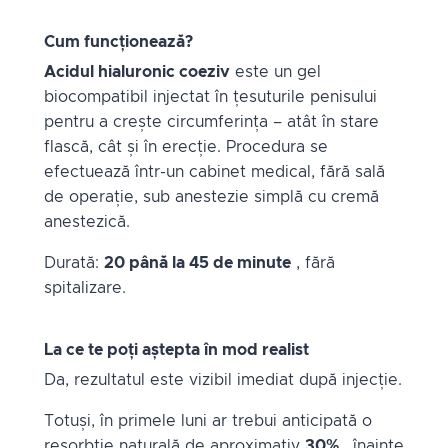
Cum funcționează?
Acidul hialuronic coeziv
este un gel
biocompatibil injectat în țesuturile penisului
pentru a crește circumferința – atât în ​​stare
flască, cât și în erecție. Procedura se
efectuează într-un cabinet medical, fără sală
de operație, sub anestezie simplă cu cremă
anestezică.
Durată:
20 până la 45 de minute
, fără
spitalizare.
La ce te poți aștepta în mod realist
Da, rezultatul este vizibil imediat după injecție.
Totuși, în primele luni ar trebui anticipată o
resorbție naturală de aproximativ
30%
, înainte