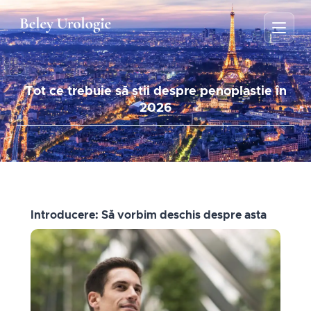
Tot ce trebuie să știi despre penoplastie în
2026
Introducere: Să vorbim deschis despre asta