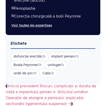
erecțiile (Bocox)
Penoplastie
Corecția chirurgicală a bolii Peyronie
Voir toutes les expertises
Etichete
disfuncție erectilă
implant penian
(21)
(17)
Boala Peyronie
urologie
(13)
(5)
unde de șoc
Cialis
(4)
(3)
Articol precedent
Riscuri, complicații și durata de
viață a implantului penian
←
Articolul următor
Operație de alungire a penisului: explicația
secționării ligamentului suspensor
→