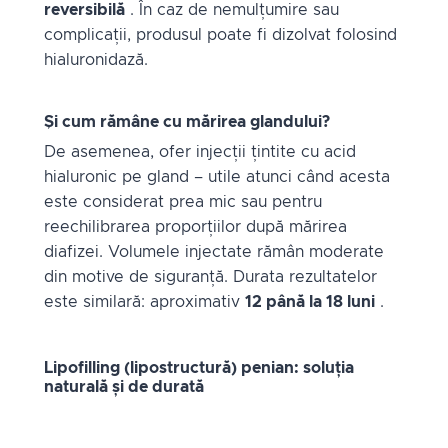
reversibilă
. În caz de nemulțumire sau
complicații, produsul poate fi dizolvat folosind
hialuronidază.
Și cum rămâne cu mărirea glandului?
De asemenea, ofer injecții țintite cu acid
hialuronic pe gland – utile atunci când acesta
este considerat prea mic sau pentru
reechilibrarea proporțiilor după mărirea
diafizei. Volumele injectate rămân moderate
din motive de siguranță. Durata rezultatelor
este similară: aproximativ
12 până la 18 luni
.
Lipofilling (lipostructură) penian: soluția
naturală și de durată