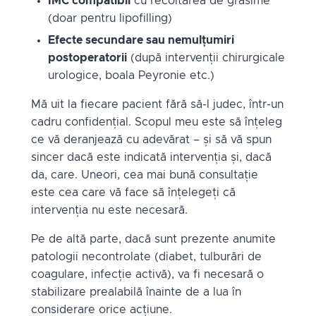
IMC compatibil
cu recoltarea de grăsime
(doar pentru lipofilling)
Efecte secundare sau nemulțumiri
postoperatorii
(după intervenții chirurgicale
urologice, boala Peyronie etc.)
Mă uit la fiecare pacient fără să-l judec, într-un
cadru confidențial. Scopul meu este să înțeleg
ce vă deranjează cu adevărat – și să vă spun
sincer dacă este indicată intervenția și, dacă
da, care. Uneori, cea mai bună consultație
este cea care vă face să înțelegeți că
intervenția nu este necesară.
Pe de altă parte, dacă sunt prezente anumite
patologii necontrolate (diabet, tulburări de
coagulare, infecție activă), va fi necesară o
stabilizare prealabilă înainte de a lua în
considerare orice acțiune.