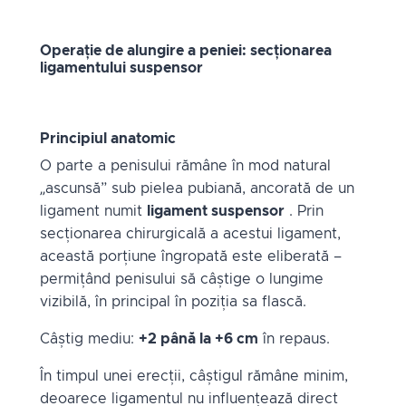
Operație de alungire a peniei: secționarea
ligamentului suspensor
Principiul anatomic
O parte a penisului rămâne în mod natural
„ascunsă” sub pielea pubiană, ancorată de un
ligament numit
ligament suspensor
. Prin
secționarea chirurgicală a acestui ligament,
această porțiune îngropată este eliberată –
permițând penisului să câștige o lungime
vizibilă, în principal în poziția sa flască.
Câștig mediu:
+2 până la +6 cm
în repaus.
În timpul unei erecții, câștigul rămâne minim,
deoarece ligamentul nu influențează direct