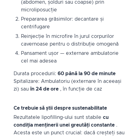
(abdomen, șolduri sau coapse) prin
microliposucție
Prepararea grăsimilor: decantare și
centrifugare
Reinjecție în microfire în jurul corpurilor
cavernoase pentru o distribuție omogenă
Pansament ușor — externare ambulatorie
cel mai adesea
Durata procedurii:
60 până la 90 de minute
Spitalizare: Ambulatoriu (externare în aceeași
zi) sau
în 24 de ore
, în funcție de caz
Ce trebuie să știi despre sustenabilitate
Rezultatele lipofilling-ului sunt stabile
cu
condiția menținerii unei greutăți constante
.
Acesta este un punct crucial: dacă creșteți sau