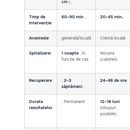
cm
),
Timp de
60–90 min
,
20–45 min,
intervenție:
Anestezie
generală/locală
Cremă locală
Spitalizare:
1 noapte
, în
Niciuna
funcție de caz.
(cabinet).
Recuperare
:
2–3
24–48 de ore
săptămâni
,
Durata
: Permanent
12–18 luni
rezultatelor
(retușuri
posibile);