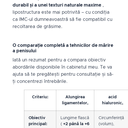
durabil și a unei texturi naturale maxime
,
lipostructura este mai potrivită – cu condiția
ca IMC-ul dumneavoastră să fie compatibil cu
recoltarea de grăsime.
O comparație completă a tehnicilor de mărire
a penisului
Iată un rezumat pentru a compara obiectiv
abordările disponibile în cabinetul meu. Te va
ajuta să te pregătești pentru consultație și să-
ți concentrezi întrebările.
Criteriu:
Alungirea
acid
ligamentelor,
hialuronic,
Obiectiv
Lungime flască
Circumferință
principal:
(
+2 până la +6
(volum),