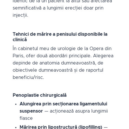
identic de la un pacient la altul sau afectarea
semnificativă a lungimii erecției doar prin
injecții.
Tehnici de mărire a penisului disponibile la
clinică
În cabinetul meu de urologie de la Opera din
Paris, ofer două abordări principale. Alegerea
depinde de anatomia dumneavoastră, de
obiectivele dumneavoastră și de raportul
beneficiu/risc.
Penoplastie chirurgicală
Alungirea prin secționarea ligamentului
suspensor
— acționează asupra lungimii
flasce
Mărirea prin lipostructură (lipofilling)
—