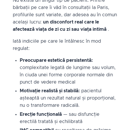
Nu există un singur tip de pacient. Printre
bărbații pe care îi văd în consultații la Paris,
profilurile sunt variate, dar adesea au în comun
același lucru:
un disconfort real care le
afectează viața de zi cu zi sau viața intimă
.
Iată indiciile pe care le întâlnesc în mod
regulat:
Preocupare estetică persistentă:
complexitate legată de lungime sau volum,
în ciuda unei forme corporale normale din
punct de vedere medical
Motivație realistă și stabilă:
pacientul
așteaptă un rezultat natural și proporțional,
nu o transformare radicală.
Erecție funcțională
— sau disfuncție
erectilă tratată și echilibrată