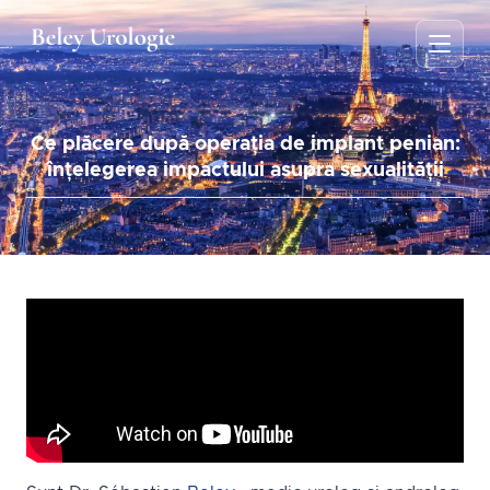
Ce plăcere după operația de implant penian:
înțelegerea impactului asupra sexualității