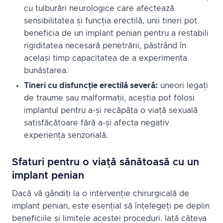
cu tulburări neurologice care afectează
sensibilitatea și funcția erectilă, unii tineri pot
beneficia de un implant penian pentru a restabili
rigiditatea necesară penetrării, păstrând în
același timp capacitatea de a experimenta
bunăstarea.
Tineri cu disfuncție erectilă severă:
uneori legați
de traume sau malformații, aceștia pot folosi
implantul pentru a-și recăpăta o viață sexuală
satisfăcătoare fără a-și afecta negativ
experiența senzorială.
Sfaturi pentru o viață sănătoasă cu un
implant penian
Dacă vă gândiți la o intervenție chirurgicală de
implant penian, este esențial să înțelegeți pe deplin
beneficiile și limitele acestei proceduri. Iată câteva