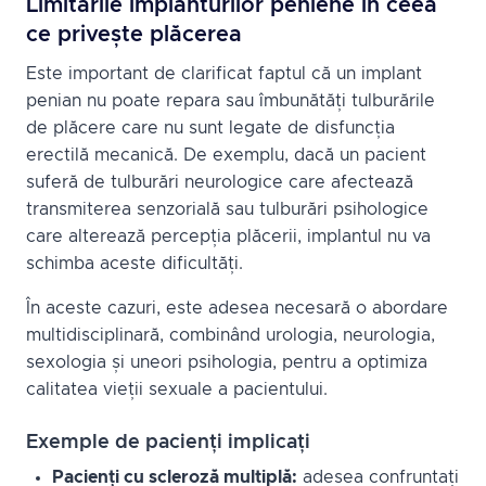
Limitările implanturilor peniene în ceea
ce privește plăcerea
Este important de clarificat faptul că un implant
penian nu poate repara sau îmbunătăți tulburările
de plăcere care nu sunt legate de disfuncția
erectilă mecanică. De exemplu, dacă un pacient
suferă de tulburări neurologice care afectează
transmiterea senzorială sau tulburări psihologice
care alterează percepția plăcerii, implantul nu va
schimba aceste dificultăți.
În aceste cazuri, este adesea necesară o abordare
multidisciplinară, combinând urologia, neurologia,
sexologia și uneori psihologia, pentru a optimiza
calitatea vieții sexuale a pacientului.
Exemple de pacienți implicați
Pacienți cu scleroză multiplă:
adesea confruntați