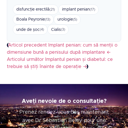
disfuncție erectilă
implant penian
(21)
(17)
Boala Peyronie
urologie
(13)
(5)
unde de șoc
Cialis
(4)
(3)
Articol precedent
Implant penian: cum să menții o
dimensiune bună a penisului după implantare
←
Articolul următor
Implantul penian și diabetul: ce
trebuie să știți înainte de operație
→
Aveți nevoie de o consultație?
Prenez rendez-vous dès maintenant
avec Dr Sébastien Beley pour une