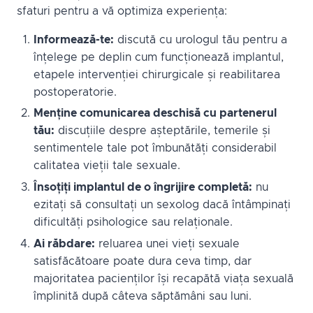
sfaturi pentru a vă optimiza experiența:
Informează-te:
discută cu urologul tău pentru a
înțelege pe deplin cum funcționează implantul,
etapele intervenției chirurgicale și reabilitarea
postoperatorie.
Menține comunicarea deschisă cu partenerul
tău:
discuțiile despre așteptările, temerile și
sentimentele tale pot îmbunătăți considerabil
calitatea vieții tale sexuale.
Însoțiți implantul de o îngrijire completă:
nu
ezitați să consultați un sexolog dacă întâmpinați
dificultăți psihologice sau relaționale.
Ai răbdare:
reluarea unei vieți sexuale
satisfăcătoare poate dura ceva timp, dar
majoritatea pacienților își recapătă viața sexuală
împlinită după câteva săptămâni sau luni.