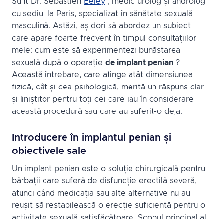
Sunt Dr. Sébastien
Beley
, medic urolog și androlog
cu sediul la Paris, specializat în sănătate sexuală
masculină. Astăzi, aș dori să abordez un subiect
care apare foarte frecvent în timpul consultațiilor
mele: cum este să experimentezi bunăstarea
sexuală după o operație
de implant penian
?
Această întrebare, care atinge atât dimensiunea
fizică, cât și cea psihologică, merită un răspuns clar
și liniștitor pentru toți cei care iau în considerare
această procedură sau care au suferit-o deja.
Introducere în implantul penian și
obiectivele sale
Un implant penian este o soluție chirurgicală pentru
bărbații care suferă de disfuncție erectilă severă,
atunci când medicația sau alte alternative nu au
reușit să restabilească o erecție suficientă pentru o
activitate sexuală satisfăcătoare. Scopul principal al