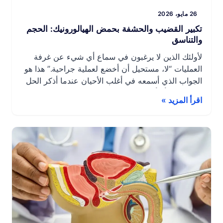
26 مايو، 2026
تكبير القضيب والحشفة بحمض الهيالورونيك: الحجم
والتناسق
لأولئك الذين لا يرغبون في سماع أي شيء عن غرفة
العمليات “لا، مستحيل أن أخضع لعملية جراحية.” هذا هو
الجواب الذي أسمعه في أغلب الأحيان عندما أذكر الحل
الجراحي. وأنا أتفهم ذلك. بالنسبة للعديد من الرجال،
اقرأ المزيد »
تمثل غرفة العمليات والتخدير والتعافي أو المخاطر
المرتبطة بها عائقاً كبيراً – حتى عندما يكون الإحراج
حقيقياً ويؤثر على […]