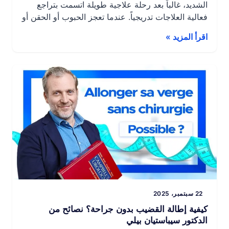
الشديد، غالباً بعد رحلة علاجية طويلة اتسمت بتراجع
فعالية العلاجات تدريجياً. عندما تعجز الحبوب أو الحقن أو
الأجهزة الخارجية عن تحقيق انتصاب كافٍ، تُصبح زراعة
اقرأ المزيد »
دعامة القضيب الحل الأمثل والأكثر موثوقية وديمومة.
يُجرى هذا الإجراء منذ عقود، ويستفيد من التطورات
التكنولوجية الكبيرة: مواد أقوى، وأجهزة أكثر دقة، […]
22 سبتمبر، 2025
كيفية إطالة القضيب بدون جراحة؟ نصائح من
الدكتور سيباستيان بيلي