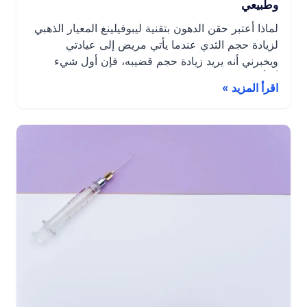
وطبيعي
لماذا أعتبر حقن الدهون بتقنية ليبوفيلينغ المعيار الذهبي
لزيادة حجم الثدي عندما يأتي مريض إلى عيادتي
ويخبرني أنه يريد زيادة حجم قضيبه، فإن أول شيء
أسأله عنه هو ما الذي يبحث عنه حقًا: هل هي نتيجة
اقرأ المزيد »
فورية وقابلة للعكس، أم شيء دائم وطبيعي يدوم مع
مرور الوقت؟ يختلف النهج باختلاف الهدف. في معظم
الحالات، عندما […]