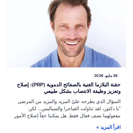
26 مايو، 2026
حقنة البلازما الغنية بالصفائح الدموية (PRP): إصلاح
وتعزيز وظيفة الانتصاب بشكل طبيعي
السؤال الذي يطرحه عليّ المزيد والمزيد من المرضى
“يا دكتور، لقد تناولت الفياجرا والسياليس… لكن
مفعولهما نصف فعال فقط. هل يمكننا حقاً إصلاح الأمور
بشكل صحيح؟” هذا سؤال أسمعه أكثر فأكثر في
اقرأ المزيد »
الاستشارات. لفترة طويلة، كانت الخيارات محدودة: