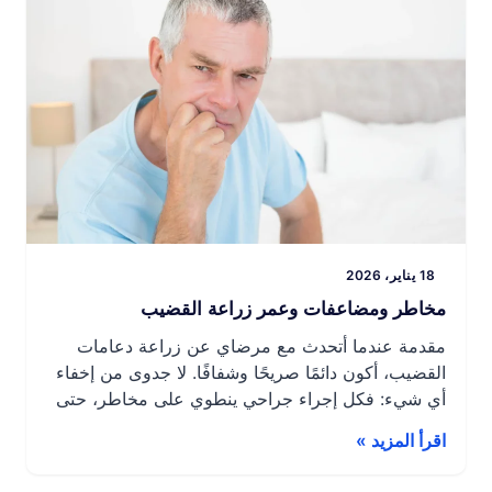
18 يناير، 2026
مخاطر ومضاعفات وعمر زراعة القضيب
مقدمة عندما أتحدث مع مرضاي عن زراعة دعامات
القضيب، أكون دائمًا صريحًا وشفافًا. لا جدوى من إخفاء
أي شيء: فكل إجراء جراحي ينطوي على مخاطر، حتى
وإن كانت هذه المخاطر ضئيلة جدًا في حالتنا. وقد
اقرأ المزيد »
لاحظتُ أيضًا أنه عندما نخصص وقتًا لشرح ما قد يحدث
بهدوء، وخاصة كيفية الوقاية منه، فإن القلق يتلاشى