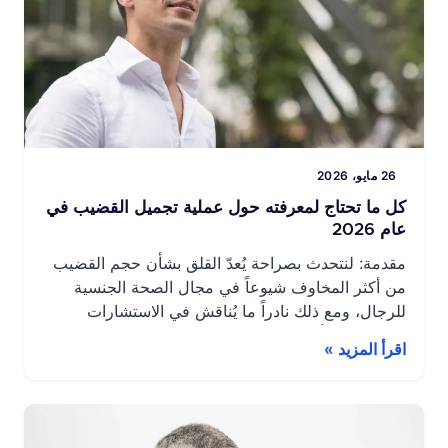
26 مايو، 2026
كل ما تحتاج لمعرفته حول عملية تجميل القضيب في
عام 2026
مقدمة: لنتحدث بصراحة يُعدّ القلق بشأن حجم القضيب
من أكثر المخاوف شيوعاً في مجال الصحة الجنسية
للرجال، ومع ذلك نادراً ما يُناقش في الاستشارات
الطبية. وله تأثير حقيقي على الثقة بالنفس، والحياة
اقرأ المزيد »
الجنسية، وأحياناً على العلاقات. اليوم، تعتبر عملية
تجميل القضيب خياراً طبياً منظماً، مع تقنيات معتمدة
تسمح بنتائج قابلة للقياس وطبيعية، شريطة أن تكون
[…]