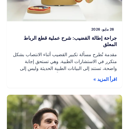
26 مايو، 2026
جراحة إطالة القضيب: شرح عملية قطع الرباط
المعلق
مقدمة تُطرح مسألة تكبير القضيب أثناء الانتصاب بشكل
متكرر في الاستشارات الطبية. وهي تستحق إجابة
واضحة، تستند إلى البيانات الطبية الحديثة وليس إلى
وعود تجارية. الحقيقة أكثر تعقيداً: توجد بعض التدخلات
اقرأ المزيد »
الجراحية، لكنها تُعرّض المرضى لمخاطر جراحية كبيرة
مقابل نتائج محدودة في كثير من الأحيان. بينما تُقدّم
طرق أخرى أقل توغلاً توازناً أفضل بين السلامة […]