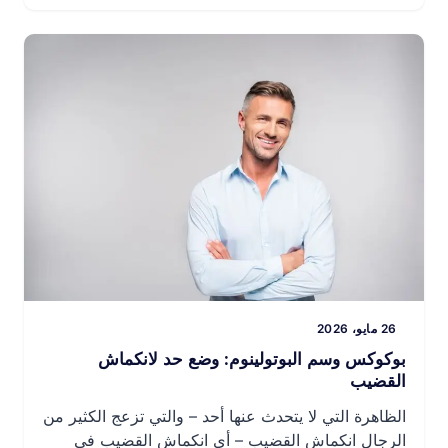
تحسين الأدوية، أو تقديم حقن داخل الجسم الكهفي، أو،
في الحالات الأكثر تقدماً، النظر في زراعة دعامة […]
26 مايو، 2026
بوكوكس وسم البوتولينوم: وضع حد لانكماش
القضيب
الظاهرة التي لا يتحدث عنها أحد – والتي تزعج الكثير من
الرجال انكماش القضيب – أي انكماش القضيب في