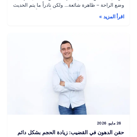
وضع الراحة – ظاهرة شائعة… ولكن نادراً ما يتم الحديث
عنها. ومع ذلك، يمكن أن يكون مصدراً حقيقياً للإحراج
اقرأ المزيد »
في الحياة اليومية. عند بعض الرجال، يكون هذا
الانكماش واضحًا بشكل خاص: ففي حالات التوتر أو البرد
[…]
26 مايو، 2026
حقن الدهون في القضيب: زيادة الحجم بشكل دائم