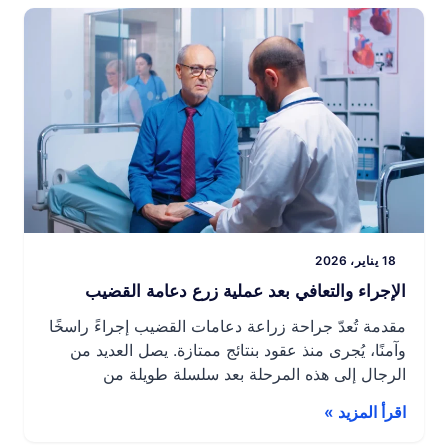
فورًا. لذا […]
18 يناير، 2026
الإجراء والتعافي بعد عملية زرع دعامة القضيب
مقدمة تُعدّ جراحة زراعة دعامات القضيب إجراءً راسخًا
وآمنًا، يُجرى منذ عقود بنتائج ممتازة. يصل العديد من
الرجال إلى هذه المرحلة بعد سلسلة طويلة من
العلاجات التي كانت في بعض الأحيان مُحبطة أو صعبة
اقرأ المزيد »
التحمل. إن فهم العملية الجراحية بأكملها، بالإضافة إلى
مراحل التعافي، يُساعد المريض على الاستعداد ويُخفف