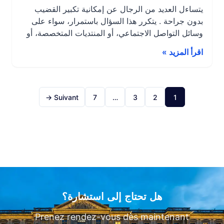
يتساءل العديد من الرجال عن إمكانية تكبير القضيب
بدون جراحة . يتكرر هذا السؤال باستمرار، سواء على
وسائل التواصل الاجتماعي، أو المنتديات المتخصصة، أو
حتى خلال الاستشارات الطبية. في ظل وجود كم هائل
اقرأ المزيد »
من المعلومات، التي قد تكون متضاربة أحيانًا، من
الضروري توضيح ما هو ممكن وفعّال، والأهم من ذلك،
ما هو آمن. في هذه […]
Suivant →
7
…
3
2
1
هل تحتاج إلى استشارة؟
Prenez rendez-vous dès maintenant