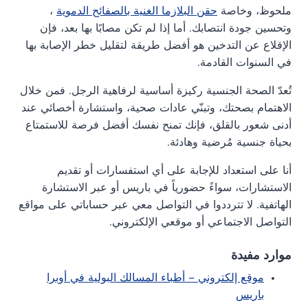
ملحوظ، وخاصة
حقن البلازما الغنية بالصفائح الدموية
،
وتحسين جودة انتصابك. أما إذا لم تكن مصابًا بها بعد، فإن
الإقلاع عن التدخين هو أفضل طريقة لتقليل خطر الإصابة بها
في السنوات القادمة.
تُعدّ الصحة الجنسية ركيزة أساسية لرفاهية الرجل. فمن خلال
الاهتمام بصحتك، وتبنّي عادات صحية، واستشارة أخصائي عند
أدنى شعور بالقلق، فإنك تمنح نفسك أفضل فرصة للاستمتاع
بحياة جنسية مُرضية وهادئة.
أنا على استعداد للإجابة على أي استفسارات أو تقديم
الاستشارات، سواءً حضورياً في باريس أو عبر الاستشارة
الهاتفية. لا تترددوا في التواصل معي عبر حساباتي على مواقع
التواصل الاجتماعي أو موقعي الإلكتروني.
موارد مفيدة
موقع إلكتروني – أطباء المسالك البولية في أوبرا
باريس