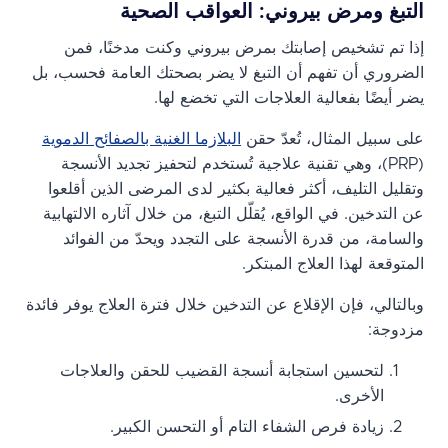
التبغ ومرض بيروني: العواقب الصحية
إذا تم تشخيص إصابتك بمرض بيروني وكنت مدخنًا، فمن
الضروري أن تفهم أن التبغ لا يضر بصحتك العامة فحسب، بل
يضر أيضًا بفعالية العلاجات التي تخضع لها.
على سبيل المثال، تُعدّ حقن
البلازما الغنية بالصفائح الدموية
(PRP)، وهي تقنية علاجية تُستخدم لتحفيز تجديد الأنسجة
وتقليل التليف، أكثر فعالية بكثير لدى المرضى الذين أقلعوا
عن التدخين. في الواقع، يُقلّل التبغ، من خلال آثاره الالتهابية
والسامة، من قدرة الأنسجة على التجدد ويحدّ من الفوائد
المتوقعة لهذا العلاج المبتكر.
وبالتالي، فإن الإقلاع عن التدخين خلال فترة العلاج يوفر فائدة
مزدوجة:
لتحسين استجابة أنسجة القضيب للحقن والعلاجات
الأخرى.
زيادة فرص الشفاء التام أو التحسن الكبير.