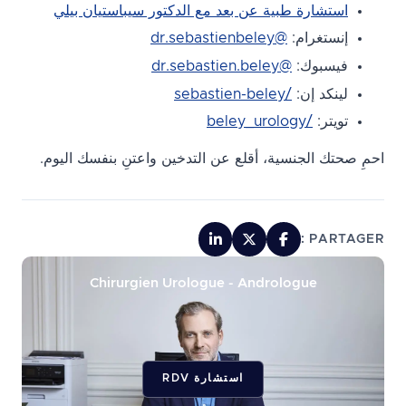
استشارة طبية عن بعد مع الدكتور سيباستيان بيلي
إنستغرام:
@dr.sebastienbeley
فيسبوك:
@dr.sebastien.beley
لينكد إن:
/sebastien-beley
تويتر:
/beley_urology
احمِ صحتك الجنسية، أقلع عن التدخين واعتنِ بنفسك اليوم.
PARTAGER :
Chirurgien Urologue - Andrologue
استشارة RDV