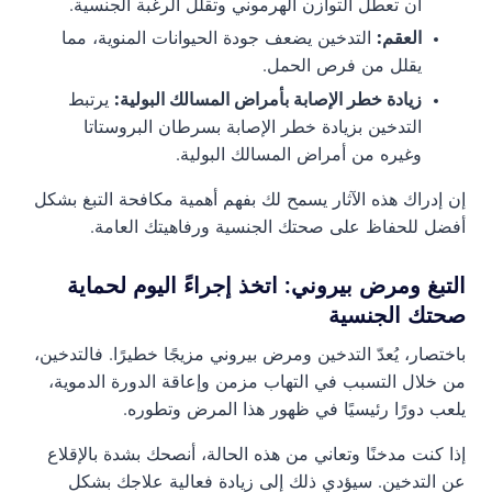
أن تعطل التوازن الهرموني وتقلل الرغبة الجنسية.
العقم:
التدخين يضعف جودة الحيوانات المنوية، مما
يقلل من فرص الحمل.
زيادة خطر الإصابة بأمراض المسالك البولية:
يرتبط
التدخين بزيادة خطر الإصابة بسرطان البروستاتا
وغيره من أمراض المسالك البولية.
إن إدراك هذه الآثار يسمح لك بفهم أهمية مكافحة التبغ بشكل
أفضل للحفاظ على صحتك الجنسية ورفاهيتك العامة.
التبغ ومرض بيروني: اتخذ إجراءً اليوم لحماية
صحتك الجنسية
باختصار، يُعدّ التدخين ومرض بيروني مزيجًا خطيرًا. فالتدخين،
من خلال التسبب في التهاب مزمن وإعاقة الدورة الدموية،
يلعب دورًا رئيسيًا في ظهور هذا المرض وتطوره.
إذا كنت مدخنًا وتعاني من هذه الحالة، أنصحك بشدة بالإقلاع
عن التدخين. سيؤدي ذلك إلى زيادة فعالية علاجك بشكل