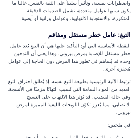
واضطرابات نفسية، وتأثيراً سلبياً على الثقة بالنفس. غالباً ما
يكون سببها عوامل متعددة، تشمل الصدمات الدقيقة
المتكررة، والاستجابة الالتهابية، وعوامل وراثية أو أيضية.
التبغ: عامل خطر مستقل ومفاقم
النقطة الأساسية التي أود التأكيد عليها هي أن التبغ يُعد عامل
خطر مستقل للإصابة بمرض بيروني. وهذا يعني أن التدخين
وحده قد يُساهم في تطور هذا المرض دون الحاجة إلى عوامل
مُحفزة أخرى.
ترتبط الآلية الرئيسية بطبيعة التبغ نفسه. إذ يُطلق احتراق التبغ
العديد من المواد السامة التي تُسبب التهابًا مزمنًا في الأنسجة.
وفي حالة القضيب، قد يُؤثر هذا الالتهاب على النسيج
الانتصابي، مما يُعزز تكوّن اللويحات الليفية المميزة لمرض
بيروني.
في ملخص:
يُسبب التبغ رد فعل التهابي موضعي في أنسجة