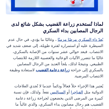
لماذا تُستخدم زراعة القضيب بشكل شائع لدى
الرجال المصابين بداء السكري
يُعدّ داء السكري مرضًا مزمنًا
، وغالبًا ما يؤدي، في حال عدم
السيطرة عليه أو استمراره لفترة طويلة، إلى ضعف شديد في
الانتصاب. فبعد حوالي عشر سنوات من الإصابة بالسكري،
غالبًا ما تتضرر الآليات الوعائية والعصبية اللازمة للانتصاب
الطبيعي. ونتيجةً لذلك، يلجأ العديد من الرجال المصابين
بالسكري إلى جراحة
زراعة دعامة القضيب
لاستعادة وظيفة
الانتصاب المرضية.
يُعتبر هذا الإجراء حلاً فعالاً ودائماً عندما لا تُجدي العلاجات
الدوائية مثل
الفياجرا
أو
السياليس
نفعاً. ولذلك، فإن نسبة
كبيرة من المرضى الذين يخضعون لجراحة زراعة دعامة
القضيب هم رجال مصابون بداء السكري، والذي غالباً ما