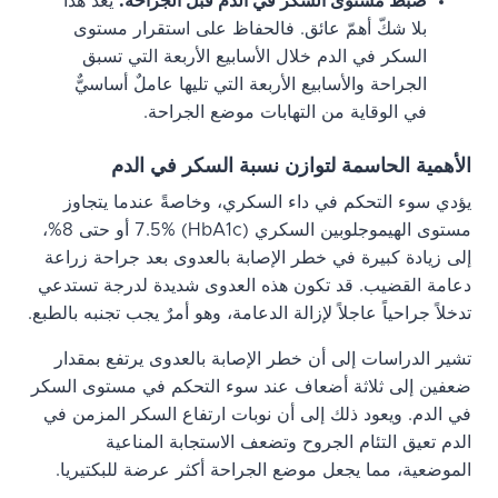
ضبط مستوى السكر في الدم قبل الجراحة:
يُعدّ هذا
بلا شكّ أهمّ عائق. فالحفاظ على استقرار مستوى
السكر في الدم خلال الأسابيع الأربعة التي تسبق
الجراحة والأسابيع الأربعة التي تليها عاملٌ أساسيٌّ
في الوقاية من التهابات موضع الجراحة.
الأهمية الحاسمة لتوازن نسبة السكر في الدم
يؤدي سوء التحكم في داء السكري، وخاصةً عندما يتجاوز
مستوى الهيموجلوبين السكري (HbA1c) 7.5% أو حتى 8%،
إلى زيادة كبيرة في خطر الإصابة بالعدوى بعد جراحة زراعة
دعامة القضيب. قد تكون هذه العدوى شديدة لدرجة تستدعي
تدخلاً جراحياً عاجلاً لإزالة الدعامة، وهو أمرٌ يجب تجنبه بالطبع.
تشير الدراسات إلى أن خطر الإصابة بالعدوى يرتفع بمقدار
ضعفين إلى ثلاثة أضعاف عند سوء التحكم في مستوى السكر
في الدم. ويعود ذلك إلى أن نوبات ارتفاع السكر المزمن في
الدم تعيق التئام الجروح وتضعف الاستجابة المناعية
الموضعية، مما يجعل موضع الجراحة أكثر عرضة للبكتيريا.