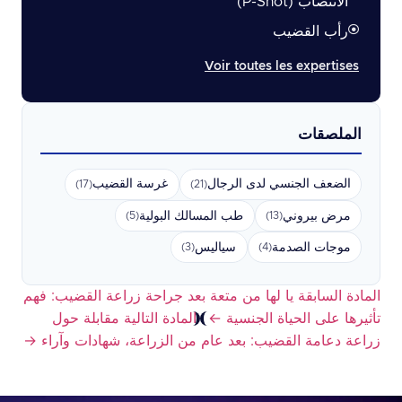
الانتصاب (P-Shot)
رأب القضيب
Voir toutes les expertises
الملصقات
الضعف الجنسي لدى الرجال
غرسة القضيب
(17)
(21)
مرض بيروني
طب المسالك البولية
(5)
(13)
موجات الصدمة
سياليس
(3)
(4)
المادة السابقة
يا لها من متعة بعد جراحة زراعة القضيب: فهم
تأثيرها على الحياة الجنسية
←
المادة التالية
مقابلة حول
زراعة دعامة القضيب: بعد عام من الزراعة، شهادات وآراء
→