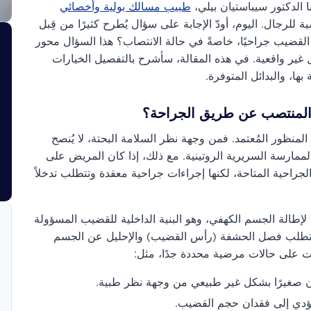
ا الدكتور سيباستيان بيلي،
طبيب مسالك بولية وأخصائي
جال. اليوم، أودّ الإجابة على سؤال يُطرح كثيرًا من قِبل
القضيب جراحيًا، خاصةً في حالة الانتصاب؟ هذا السؤال محور
مال غير واقعية. في هذه المقالة، سأشرح بالتفصيل الخيارات
ها، والبدائل المتوفرة.
المنتصب عن طريق الجراحة؟
منظور المُعتمد. فمن وجهة نظر السلامة البحتة، لا يُنصح
لممارسة السريرية الروتينية. مع ذلك، إذا كان المريض على
جراحية المتاحة، لكنها إجراءات جراحية معقدة وتتطلب تدخلاً
لإطالة الجسم الكهفي، وهو البنية الداخلية للقضيب المسؤولة
إذ تتطلب فصل الحشفة (رأس القضيب) والإحليل عن الجسم
يات على حالات مرضية محددة جدًا، مثل:
 صغيرًا بشكل غير طبيعي من وجهة نظر طبية.
ؤدي إلى فقدان حجم القضيب.