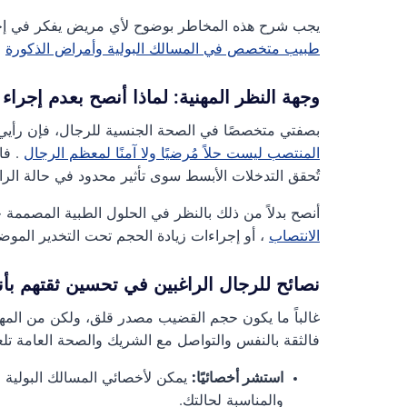
يجب شرح هذه المخاطر بوضوح لأي مريض يفكر في إجرا
طبيب متخصص في المسالك البولية وأمراض الذكورة
ل
وجهة النظر المهنية: لماذا أنصح بعدم إجراء
بصفتي متخصصًا في الصحة الجنسية للرجال، فإن رأي
المنتصب ليست حلاً مُرضيًا ولا آمنًا لمعظم الرجال
. فا
تُحقق التدخلات الأبسط سوى تأثير محدود في حالة الراح
أنصح بدلاً من ذلك بالنظر في الحلول الطبية المصممة
الانتصاب
، أو إجراءات زيادة الحجم تحت التخدير المو
نصائح للرجال الراغبين في تحسين ثقتهم ب
غالباً ما يكون حجم القضيب مصدر قلق، ولكن من المهم
فالثقة بالنفس والتواصل مع الشريك والصحة العامة تلعب
استشر أخصائيًا:
يمكن لأخصائي المسالك البولية 
والمناسبة لحالتك.