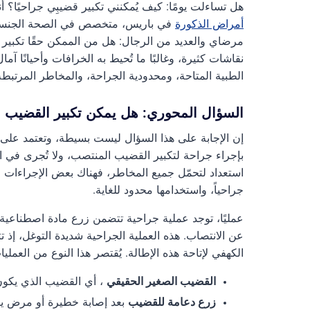
هل تساءلت يومًا: كيف يُمكنني تكبير قضيبِي جراحيًا؟ أن
أمراض الذكورة
في باريس، متخصص في الصحة الجنسية للر
مرضاي والعديد من الرجال: هل من الممكن حقًا تكبير 
نقاشات كثيرة، وغالبًا ما تُحيط به الخرافات وأحيانًا آ
الطبية المتاحة، ومحدودية الجراحة، والمخاطر المرتبطة ب
السؤال المحوري: هل يمكن تكبير القضيب 
إن الإجابة على هذا السؤال ليست بسيطة، وتعتمد على ال
بإجراء جراحة لتكبير القضيب المنتصب، ولا تُجرى في ا
استعداد لتحمّل جميع المخاطر، فهناك بعض الإجراءات ال
جراحياً، واستخدامها محدود للغاية.
عمليًا، توجد عملية جراحية تتضمن زرع مادة اصطناعية 
عن الانتصاب. هذه العملية الجراحية شديدة التوغل، 
الكهفي لإتاحة هذه الإطالة. يُقتصر هذا النوع من العمل
القضيب الصغير الحقيقي
، أي القضيب الذي يكون
زرع دعامة للقضيب
بعد إصابة خطيرة أو مرض ي