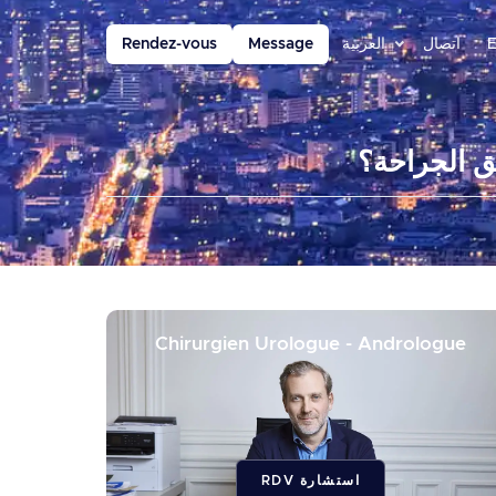
E
اتصال
العربية
Message
Rendez-vous
ق الجراحة؟
Chirurgien Urologue - Andrologue
استشارة RDV