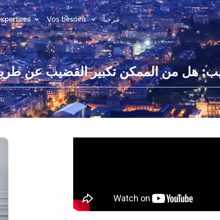
مرحباً
Vos besoins
xpertises
ب: هل من الممكن تكبير القضيب عن طري